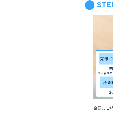
STE
金額にご