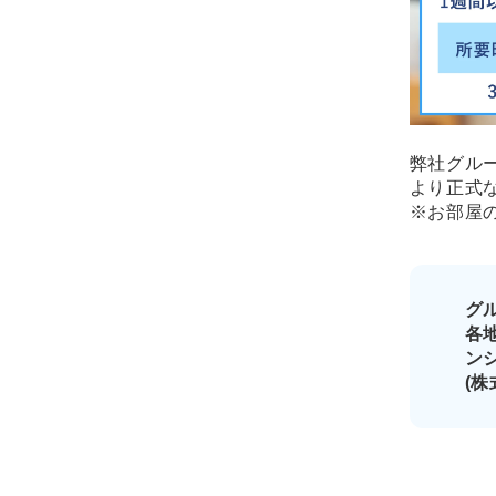
弊社グル
より正式
※お部屋
グ
各
ン
(