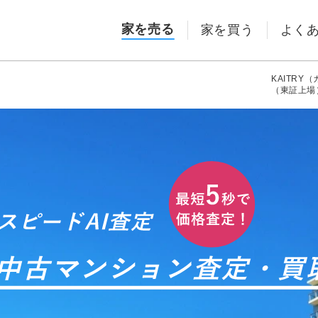
家を売る
家を買う
よく
KAITRY（
（東証上場