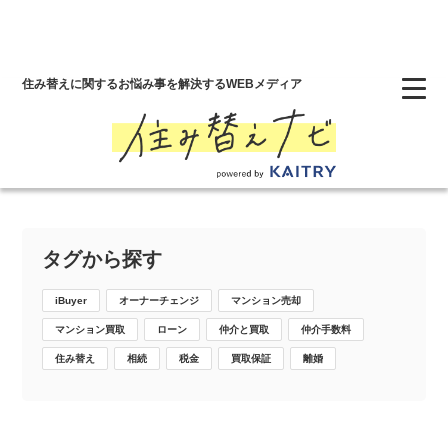
Category
住み替えに関するお悩み事を解決するWEBメディア
家を売る
家を買う
投資
サービスサイト
タグから探す
iBuyer
オーナーチェンジ
マンション売却
マンション買取
ローン
仲介と買取
仲介手数料
住み替え
相続
税金
買取保証
離婚
タグから探す
iBuyer
オーナーチェンジ
マンション売却