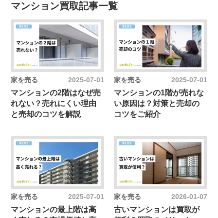
マンション買取
記事一覧
マンション買取
ローン
仲介と買取
仲介手数料
住み替え
相続
税金
買取保証
離婚
家を売る
2025-07-01
家を売る
2025-07-01
マンションの2階はなぜ売
マンションの1階が売れな
れない？売れにくい理由
い原因は？対策と売却の
と売却のコツを解説
コツをご紹介
家を売る
2025-07-01
家を売る
2026-01-07
マンションの最上階は高
古いマンションは買取が