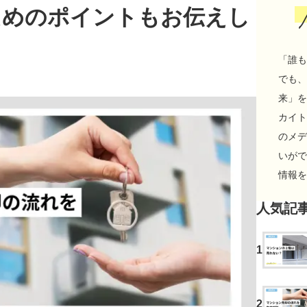
ためのポイントもお伝えし
「誰も
でも、
来」を
カイト
のメデ
いがで
情報を
人気記
1
2