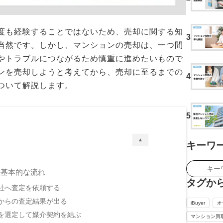
度も経験することではないため、売却に関する知
3
当然です。しかし、マンションの売却は、一つ間
やトラブルにつながるため慎重に進めたいもので
ンを売却しようと考えてから、売却に至るまでの
4
ついて解説します。
5
▲
キーワ
の基本的な流れ
タグか
社へ査定を依頼する
からの査定結果が出る
iBuyer
オ
を選定して媒介契約を結ぶ
マンション買