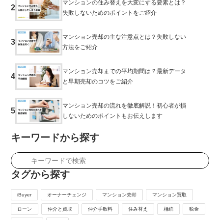
マンションの住み替えを大変にする要素とは？
2
失敗しないためのポイントをご紹介
マンション売却の主な注意点とは？失敗しない
3
方法をご紹介
マンション売却までの平均期間は？最新データ
4
と早期売却のコツをご紹介
マンション売却の流れを徹底解説！初心者が損
5
しないためのポイントもお伝えします
キーワードから探す
タグから探す
iBuyer
オーナーチェンジ
マンション売却
マンション買取
ローン
仲介と買取
仲介手数料
住み替え
相続
税金