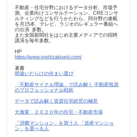
不動産・住宅分野におけるデータ分析、市場予
測、企業向けコンサルテーション、CREコンサ
ルティングなどを行うかたわら、同分野の連載
を月15本、テレビ、ラジオのレギュラー番組へ
の出演 多数。
また全国新聞社をはじめ主要メディアでの招聘
講演を毎年多数。
HP
https://www.yoshizakiseiji.com/
著書
間違いだらけの住まい選び
「不動産サイクル理論」で読み解く 不動産投資
のプロフェッショナル戦術
データで読み解く賃貸住宅経営の極意
大激変 ２０２０年の住宅・不動産市場
「消費マンション」を買う人 「資産マンショ
ン」を選べる人